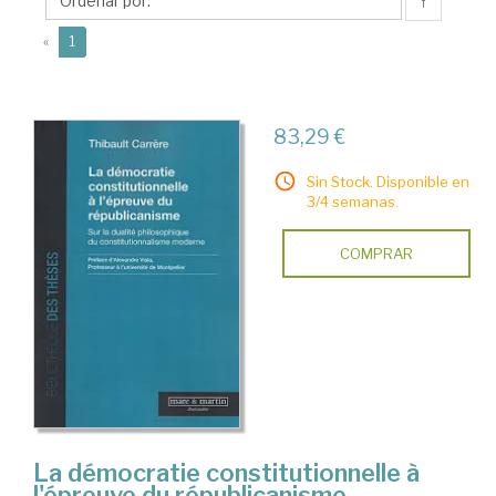
↑
(current)
«
1
83,29 €
Sin Stock. Disponible en
3/4 semanas.
COMPRAR
La démocratie constitutionnelle à
l'épreuve du républicanisme