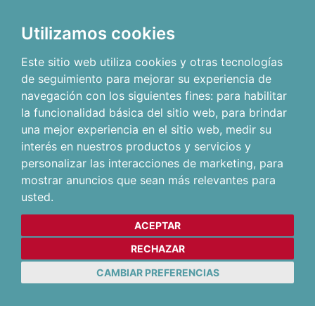
Utilizamos cookies
Este sitio web utiliza cookies y otras tecnologías
de seguimiento para mejorar su experiencia de
navegación con los siguientes fines:
para habilitar
la funcionalidad básica del sitio web
,
para brindar
una mejor experiencia en el sitio web
,
medir su
interés en nuestros productos y servicios y
personalizar las interacciones de marketing
,
para
mostrar anuncios que sean más relevantes para
usted
.
ACEPTAR
RECHAZAR
CAMBIAR PREFERENCIAS