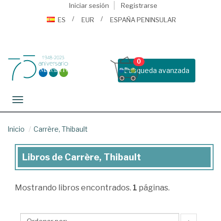
Iniciar sesión
Registrarse
ES
EUR
ESPAÑA PENINSULAR
0
Busqueda avanzada
Toggle navigation
Inicio
Carrère, Thibault
Libros de Carrère, Thibault
Libros
de
Mostrando
libros encontrados.
1
páginas.
Carrère,
Thibault