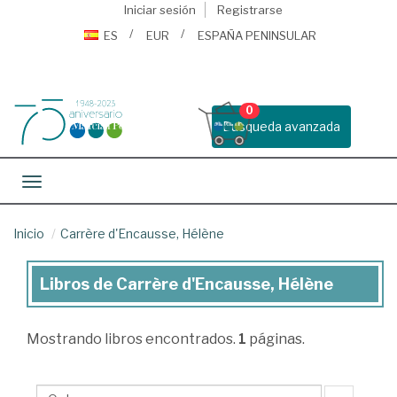
Iniciar sesión
Registrarse
ES
EUR
ESPAÑA PENINSULAR
0
Busqueda avanzada
Toggle navigation
Inicio
Carrère d'Encausse, Hélène
Libros de Carrère d'Encausse, Hélène
Libros
de
Mostrando
libros encontrados.
1
páginas.
Carrère
d'Encausse,