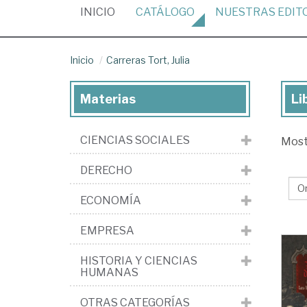
(CURRENT)
INICIO
CATÁLOGO
NUESTRAS
EDIT
Inicio
Carreras Tort, Julia
Materias
Li
Lib
de
CIENCIAS SOCIALES
Mos
Car
Tor
DERECHO
Jul
ECONOMÍA
EMPRESA
HISTORIA Y CIENCIAS
HUMANAS
OTRAS CATEGORÍAS