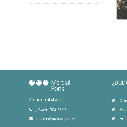
¿DUD
Atención al cliente
Com
Pre
(+34) 91 304 33 03
Polí
atencion@marcialpons.es