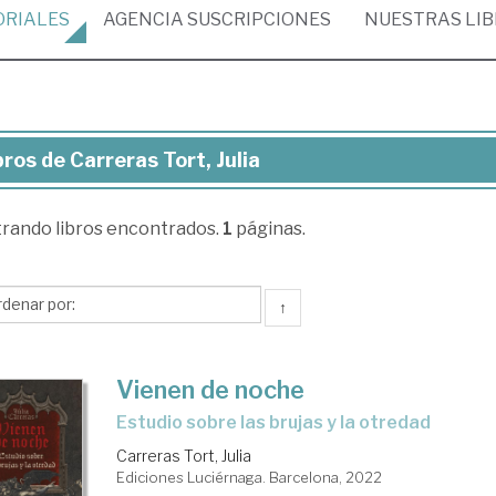
ORIALES
AGENCIA
SUSCRIPCIONES
NUESTRAS
LI
bros de Carreras Tort, Julia
ros
trando
libros encontrados.
1
páginas.
reras
t,
ia
↑
Vienen de noche
estudio sobre las brujas y la otredad
Carreras Tort, Julia
Ediciones Luciérnaga. Barcelona, 2022