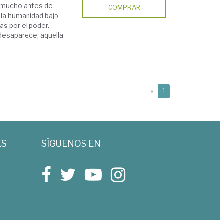
e mucho antes de
COMPRAR
 la humanidad bajo
s por el poder.
desaparece, aquella
(current)
«
1
ES
SÍGUENOS EN