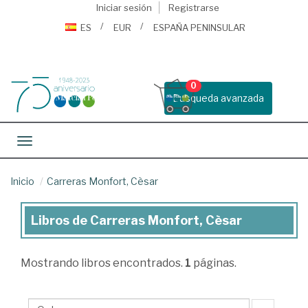
Iniciar sesión
Registrarse
ES
EUR
ESPAÑA PENINSULAR
0
Busqueda avanzada
Toggle navigation
Inicio
Carreras Monfort, Cèsar
Libros de Carreras Monfort, Cèsar
Libros
de
Mostrando
libros encontrados.
1
páginas.
Carreras
Monfort,