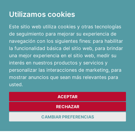
Utilizamos cookies
Este sitio web utiliza cookies y otras tecnologías
de seguimiento para mejorar su experiencia de
navegación con los siguientes fines:
para habilitar
la funcionalidad básica del sitio web
,
para brindar
una mejor experiencia en el sitio web
,
medir su
interés en nuestros productos y servicios y
personalizar las interacciones de marketing
,
para
mostrar anuncios que sean más relevantes para
usted
.
ACEPTAR
RECHAZAR
CAMBIAR PREFERENCIAS