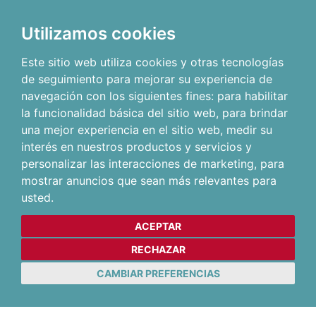
Utilizamos cookies
Este sitio web utiliza cookies y otras tecnologías
de seguimiento para mejorar su experiencia de
navegación con los siguientes fines:
para habilitar
la funcionalidad básica del sitio web
,
para brindar
una mejor experiencia en el sitio web
,
medir su
interés en nuestros productos y servicios y
personalizar las interacciones de marketing
,
para
mostrar anuncios que sean más relevantes para
usted
.
ACEPTAR
RECHAZAR
CAMBIAR PREFERENCIAS