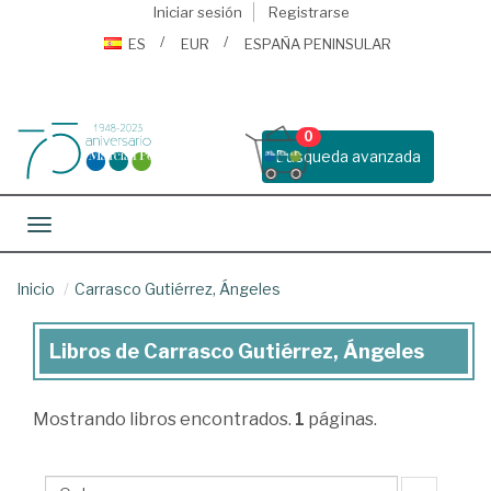
Iniciar sesión
Registrarse
ES
EUR
ESPAÑA PENINSULAR
0
Busqueda avanzada
Toggle navigation
Inicio
Carrasco Gutiérrez, Ángeles
Libros de Carrasco Gutiérrez, Ángeles
Libros
de
Mostrando
libros encontrados.
1
páginas.
Carrasco
Gutiérrez,