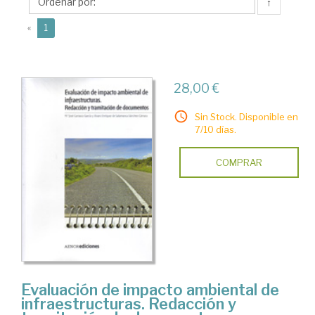
Mª
↑
José
(current)
«
1
28,00 €
Sin Stock. Disponible en
7/10 días.
COMPRAR
Evaluación de impacto ambiental de
infraestructuras. Redacción y