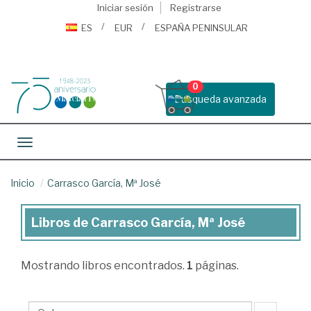
Iniciar sesión
Registrarse
ES
EUR
ESPAÑA PENINSULAR
0
Busqueda avanzada
Toggle navigation
Inicio
Carrasco García, Mª José
Libros de Carrasco García, Mª José
Libros
de
Mostrando
libros encontrados.
1
páginas.
Carrasco
García,