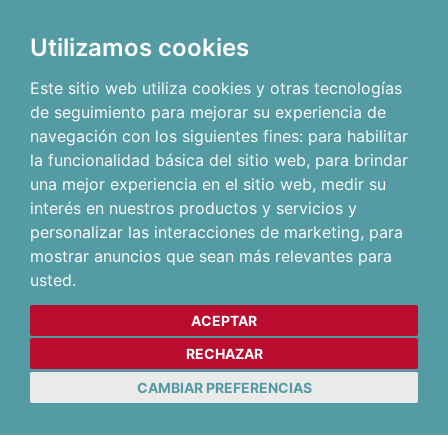
Utilizamos cookies
Este sitio web utiliza cookies y otras tecnologías
de seguimiento para mejorar su experiencia de
navegación con los siguientes fines:
para habilitar
la funcionalidad básica del sitio web
,
para brindar
una mejor experiencia en el sitio web
,
medir su
interés en nuestros productos y servicios y
personalizar las interacciones de marketing
,
para
mostrar anuncios que sean más relevantes para
usted
.
ACEPTAR
RECHAZAR
CAMBIAR PREFERENCIAS