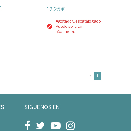
n
12,25 €
Agotado/Descatalogado.
Puede solicitar
búsqueda.
(current)
«
1
ES
SÍGUENOS EN