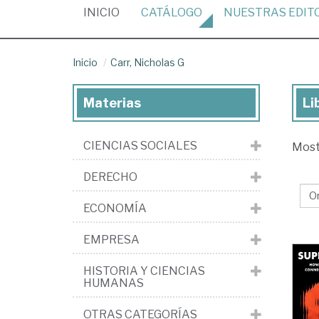
(CURRENT)
INICIO
CATÁLOGO
NUESTRAS
EDIT
Inicio
Carr, Nicholas G
Materias
Li
Lib
de
CIENCIAS SOCIALES
Mos
Car
Nic
DERECHO
G
ECONOMÍA
EMPRESA
HISTORIA Y CIENCIAS
HUMANAS
OTRAS CATEGORÍAS