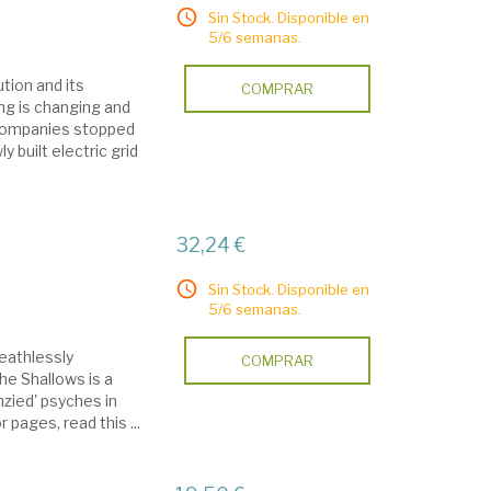
Sin Stock. Disponible en
5/6 semanas.
tion and its
COMPRAR
ng is changing and
, companies stopped
 built electric grid
32,24 €
Sin Stock. Disponible en
5/6 semanas.
reathlessly
COMPRAR
The Shallows is a
nzied' psyches in
 pages, read this ...