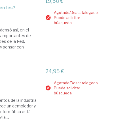
19,50 €
mentes?
Agotado/Descatalogado.
Puede solicitar
búsqueda.
ensó así, en el
ás importantes de
es de la Red,
 y pensar con
24,95 €
Agotado/Descatalogado.
Puede solicitar
búsqueda.
entos de la industria
frece un demoledor y
 informática está
la ...