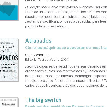
Debolsillo Editorial. Barcelona, 2018
«¿Google nos vuelve estúpidos?» Nicholas Carr cond
título de un célebre artículo, uno de los debates m
nuestro tiempo: mientras disfrutamos de las bondad
¿estamos sacrificando nuestra capacidad para leer
profundidad? En este libro ...
Atrapados
cómo las máquinas se apoderan de nuestra
Carr, Nicholas G
Editorial Taurus. Madrid, 2014
¿Somos capaces de decidir qué tareas dejamos en
ordenador y cuáles nos reservamos? ¿Dedicamos n
lo que queremos? Las nuevas tecnologías suponen
trabajo, pero ¿podrían erosionar nuestra libertad? T
curiosidades históricas y lúcidas descripciones de ...
The big switch
rewiring the world, from Edison to Google