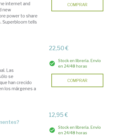
he internet and
COMPRAR
ed new
re power to share
. Superbloom tells
22,50 €
Stock en librería. Envío
en 24/48 horas
al. Las
sólo se
COMPRAR
que han crecido
 en los márgenes a
12,95 €
 mentes?
Stock en librería. Envío
en 24/48 horas