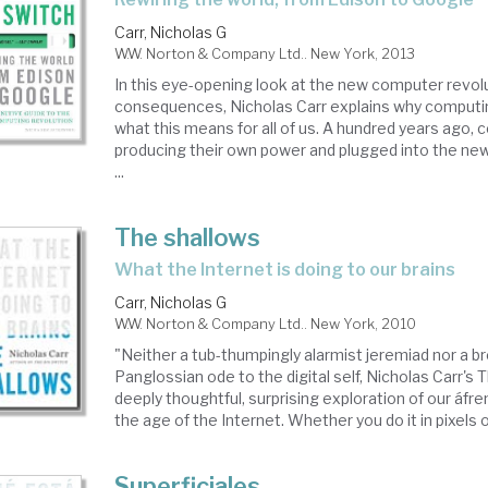
Carr, Nicholas G
W.W. Norton & Company Ltd.. New York, 2013
In this eye-opening look at the new computer revolu
consequences, Nicholas Carr explains why computi
what this means for all of us. A hundred years ago
producing their own power and plugged into the newly
...
The shallows
what the Internet is doing to our brains
Carr, Nicholas G
W.W. Norton & Company Ltd.. New York, 2010
"Neither a tub-thumpingly alarmist jeremiad nor a b
Panglossian ode to the digital self, Nicholas Carr's 
deeply thoughtful, surprising exploration of our áfre
the age of the Internet. Whether you do it in pixels or
Superficiales