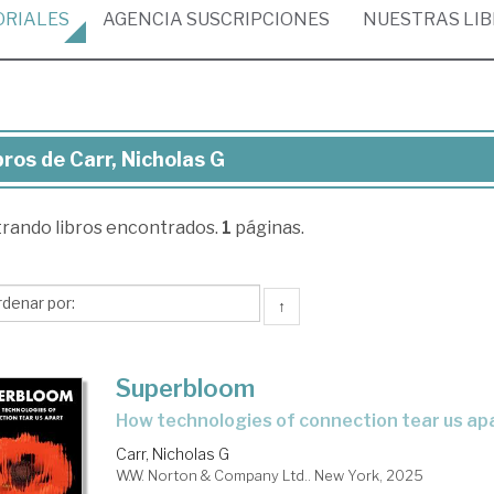
ORIALES
AGENCIA
SUSCRIPCIONES
NUESTRAS
LI
bros de Carr, Nicholas G
ros
trando
libros encontrados.
1
páginas.
r,
holas
↑
Superbloom
how technologies of connection tear us ap
Carr, Nicholas G
W.W. Norton & Company Ltd.. New York, 2025