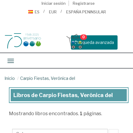
Iniciar sesión
Registrarse
ES
EUR
ESPAÑA PENINSULAR
0
Busqueda avanzada
Toggle navigation
Inicio
Carpio Fiestas, Verónica del
Libros de Carpio Fiestas, Verónica del
Libros
de
Mostrando
libros encontrados.
1
páginas.
Carpio
Fiestas,