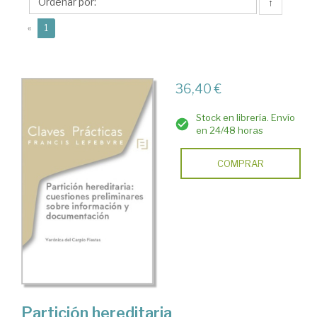
Verónica
↑
del
(current)
«
1
36,40 €
Stock en librería. Envío
en 24/48 horas
COMPRAR
Partición hereditaria