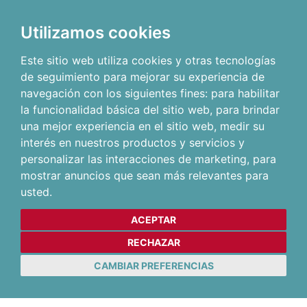
Utilizamos cookies
Este sitio web utiliza cookies y otras tecnologías
de seguimiento para mejorar su experiencia de
navegación con los siguientes fines:
para habilitar
la funcionalidad básica del sitio web
,
para brindar
una mejor experiencia en el sitio web
,
medir su
interés en nuestros productos y servicios y
personalizar las interacciones de marketing
,
para
mostrar anuncios que sean más relevantes para
usted
.
ACEPTAR
RECHAZAR
CAMBIAR PREFERENCIAS