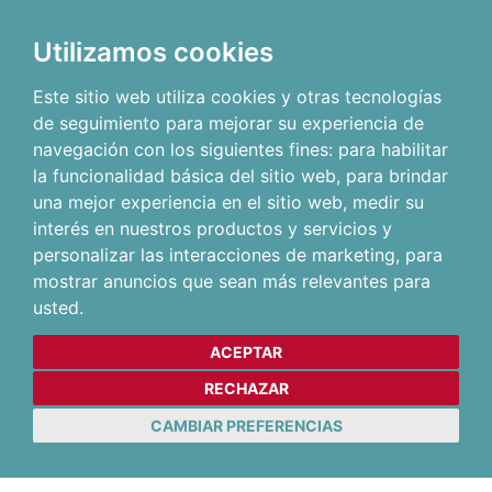
Utilizamos cookies
Este sitio web utiliza cookies y otras tecnologías
de seguimiento para mejorar su experiencia de
navegación con los siguientes fines:
para habilitar
la funcionalidad básica del sitio web
,
para brindar
una mejor experiencia en el sitio web
,
medir su
interés en nuestros productos y servicios y
personalizar las interacciones de marketing
,
para
mostrar anuncios que sean más relevantes para
usted
.
ACEPTAR
RECHAZAR
CAMBIAR PREFERENCIAS