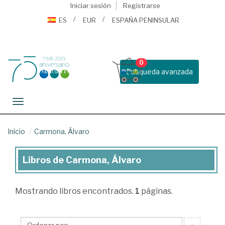
Iniciar sesión
Registrarse
ES
EUR
ESPAÑA PENINSULAR
0
Busqueda avanzada
Toggle navigation
Inicio
Carmona, Álvaro
Libros de Carmona, Álvaro
Libros
de
Mostrando
libros encontrados.
1
páginas.
Carmona,
Álvaro