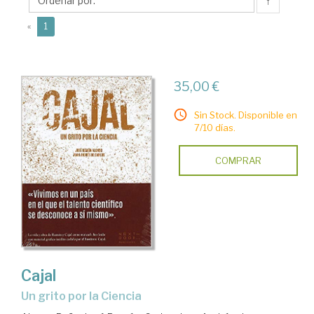
Andrés
↑
de
(current)
«
1
35,00 €
Sin Stock. Disponible en
7/10 días.
COMPRAR
Cajal
un grito por la Ciencia