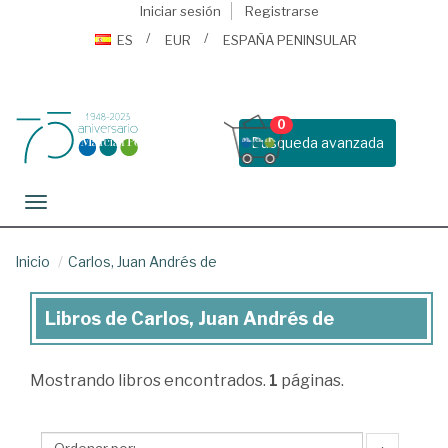
Iniciar sesión
Registrarse
ES
EUR
ESPAÑA PENINSULAR
0
Busqueda avanzada
Toggle navigation
Inicio
Carlos, Juan Andrés de
Libros de Carlos, Juan Andrés de
Libros
de
Mostrando
libros encontrados.
1
páginas.
Carlos,
Juan