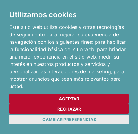
Utilizamos cookies
Este sitio web utiliza cookies y otras tecnologías
de seguimiento para mejorar su experiencia de
navegación con los siguientes fines:
para habilitar
la funcionalidad básica del sitio web
,
para brindar
una mejor experiencia en el sitio web
,
medir su
interés en nuestros productos y servicios y
personalizar las interacciones de marketing
,
para
mostrar anuncios que sean más relevantes para
usted
.
ACEPTAR
RECHAZAR
CAMBIAR PREFERENCIAS