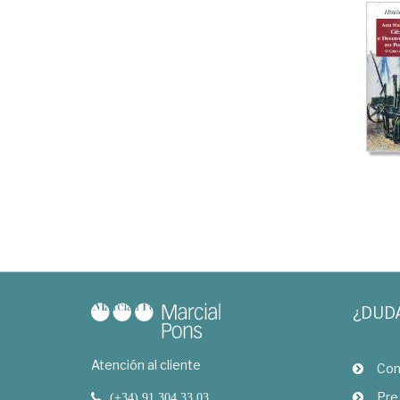
¿DUD
Atención al cliente
Com
Pre
(+34) 91 304 33 03