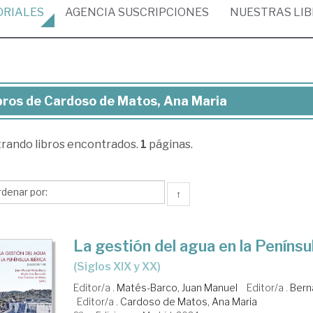
ORIALES
AGENCIA
SUSCRIPCIONES
NUESTRAS
LI
bros de Cardoso de Matos, Ana Maria
ros
trando
libros encontrados.
1
páginas.
rdoso
tos,
↑
a
ria
La gestión del agua en la Penínsu
(Siglos XIX y XX)
Editor/a .
Matés-Barco, Juan Manuel
Editor/a .
Bern
Editor/a .
Cardoso de Matos, Ana Maria