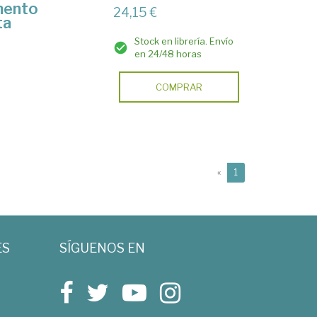
imento
24,15 €
ta
Stock en librería. Envío
en 24/48 horas
COMPRAR
(current)
«
1
ES
SÍGUENOS EN