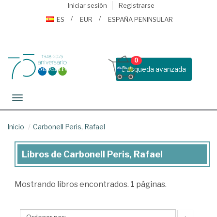
Iniciar sesión
Registrarse
ES
EUR
ESPAÑA PENINSULAR
0
Busqueda avanzada
Toggle navigation
Inicio
Carbonell Peris, Rafael
Libros de Carbonell Peris, Rafael
Libros
de
Mostrando
libros encontrados.
1
páginas.
Carbonell
Peris,