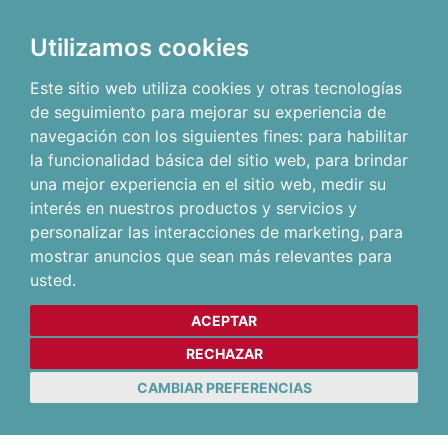
Utilizamos cookies
Este sitio web utiliza cookies y otras tecnologías
de seguimiento para mejorar su experiencia de
navegación con los siguientes fines:
para habilitar
la funcionalidad básica del sitio web
,
para brindar
una mejor experiencia en el sitio web
,
medir su
interés en nuestros productos y servicios y
personalizar las interacciones de marketing
,
para
mostrar anuncios que sean más relevantes para
usted
.
ACEPTAR
RECHAZAR
CAMBIAR PREFERENCIAS