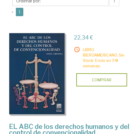
↑
(current)
«
1
22,34 €
LIBRO
IBEROAMERICANO. Sin
Stock. Envío en 7/8
semanas.
COMPRAR
EL ABC de los derechos humanos y del
control de convencionalidad