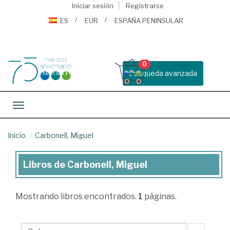
Iniciar sesión
Registrarse
ES
EUR
ESPAÑA PENINSULAR
0
Busqueda avanzada
Toggle navigation
Inicio
Carbonell, Miguel
Libros de Carbonell, Miguel
Libros
de
Mostrando
libros encontrados.
1
páginas.
Carbonell,
Miguel