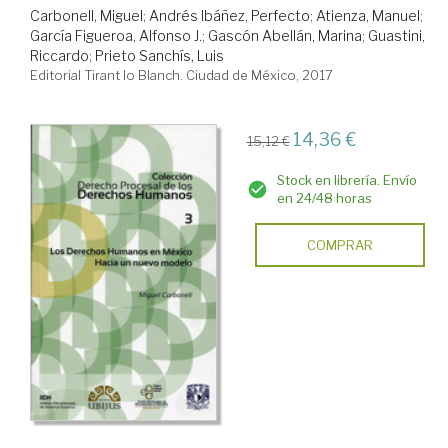
Carbonell, Miguel
;
Andrés Ibáñez, Perfecto
;
Atienza, Manuel
;
García Figueroa, Alfonso J.
;
Gascón Abellán, Marina
;
Guastini,
Riccardo
;
Prieto Sanchís, Luis
Editorial Tirant lo Blanch. Ciudad de México, 2017
14,36 €
15,12 €
Stock en librería. Envío
en 24/48 horas
COMPRAR