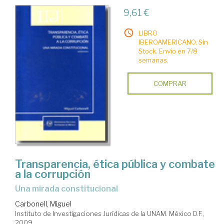
9,61 €
LIBRO
IBEROAMERICANO. Sin
Stock. Envío en 7/8
semanas.
COMPRAR
Transparencia, ética pública y combate
a la corrupción
una mirada constitucional
Carbonell, Miguel
Instituto de Investigaciones Jurídicas de la UNAM. México D.F.,
2009