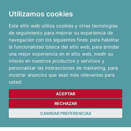
Utilizamos cookies
Este sitio web utiliza cookies y otras tecnologías
de seguimiento para mejorar su experiencia de
navegación con los siguientes fines:
para habilitar
la funcionalidad básica del sitio web
,
para brindar
una mejor experiencia en el sitio web
,
medir su
interés en nuestros productos y servicios y
personalizar las interacciones de marketing
,
para
mostrar anuncios que sean más relevantes para
usted
.
ACEPTAR
RECHAZAR
CAMBIAR PREFERENCIAS