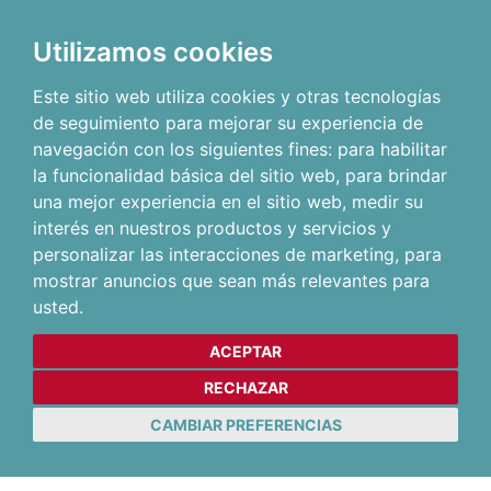
Utilizamos cookies
Este sitio web utiliza cookies y otras tecnologías
de seguimiento para mejorar su experiencia de
navegación con los siguientes fines:
para habilitar
la funcionalidad básica del sitio web
,
para brindar
una mejor experiencia en el sitio web
,
medir su
interés en nuestros productos y servicios y
personalizar las interacciones de marketing
,
para
mostrar anuncios que sean más relevantes para
usted
.
ACEPTAR
RECHAZAR
CAMBIAR PREFERENCIAS