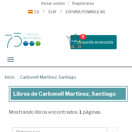
Iniciar sesión
Registrarse
ES
EUR
ESPAÑA PENINSULAR
0
Busqueda avanzada
Toggle navigation
Inicio
Carbonell Martínez, Santiago
Libros de Carbonell Martínez, Santiago
Libros
de
Mostrando
libros encontrados.
1
páginas.
Carbonell
Martínez,