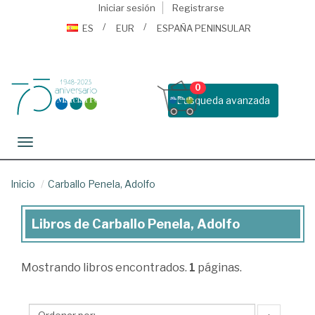
Iniciar sesión
Registrarse
ES
EUR
ESPAÑA PENINSULAR
0
Busqueda avanzada
Toggle navigation
Inicio
Carballo Penela, Adolfo
Libros de Carballo Penela, Adolfo
Libros
de
Mostrando
libros encontrados.
1
páginas.
Carballo
Penela,