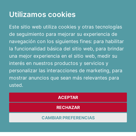
Utilizamos cookies
Este sitio web utiliza cookies y otras tecnologías
de seguimiento para mejorar su experiencia de
navegación con los siguientes fines:
para habilitar
la funcionalidad básica del sitio web
,
para brindar
una mejor experiencia en el sitio web
,
medir su
interés en nuestros productos y servicios y
personalizar las interacciones de marketing
,
para
mostrar anuncios que sean más relevantes para
usted
.
ACEPTAR
RECHAZAR
CAMBIAR PREFERENCIAS