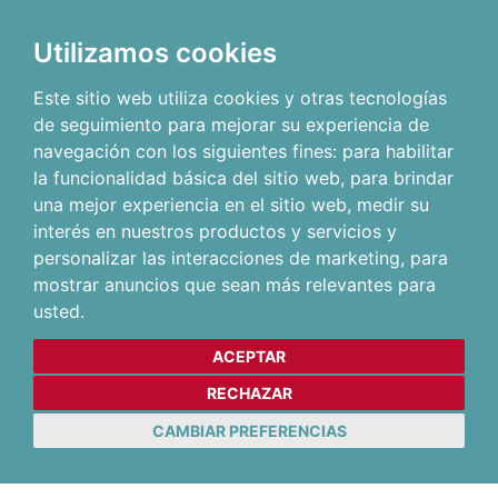
Utilizamos cookies
Este sitio web utiliza cookies y otras tecnologías
de seguimiento para mejorar su experiencia de
navegación con los siguientes fines:
para habilitar
la funcionalidad básica del sitio web
,
para brindar
una mejor experiencia en el sitio web
,
medir su
interés en nuestros productos y servicios y
personalizar las interacciones de marketing
,
para
mostrar anuncios que sean más relevantes para
usted
.
ACEPTAR
RECHAZAR
CAMBIAR PREFERENCIAS