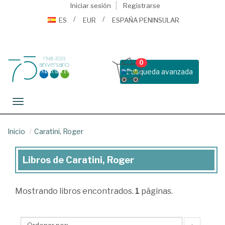
Iniciar sesión
Registrarse
ES
EUR
ESPAÑA PENINSULAR
0
Busqueda avanzada
Toggle navigation
Inicio
Caratini, Roger
Libros de Caratini, Roger
Libros
de
Mostrando
libros encontrados.
1
páginas.
Caratini,
Roger