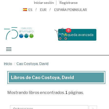
Iniciar sesión
Registrarse
ES
EUR
ESPAÑA PENINSULAR
0
Busqueda avanzada
Toggle navigation
Inicio
Cao Costoya, David
Libros de Cao Costoya, David
Libros
de
Mostrando
libros encontrados.
1
páginas.
Cao
Costoya,