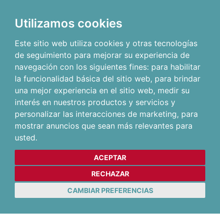
Utilizamos cookies
Este sitio web utiliza cookies y otras tecnologías
de seguimiento para mejorar su experiencia de
navegación con los siguientes fines:
para habilitar
la funcionalidad básica del sitio web
,
para brindar
una mejor experiencia en el sitio web
,
medir su
interés en nuestros productos y servicios y
personalizar las interacciones de marketing
,
para
mostrar anuncios que sean más relevantes para
usted
.
ACEPTAR
RECHAZAR
CAMBIAR PREFERENCIAS