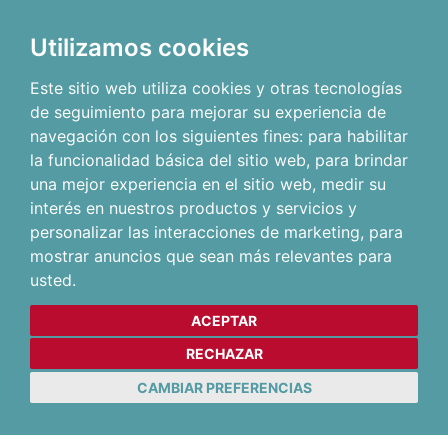
Utilizamos cookies
Este sitio web utiliza cookies y otras tecnologías
de seguimiento para mejorar su experiencia de
navegación con los siguientes fines:
para habilitar
la funcionalidad básica del sitio web
,
para brindar
una mejor experiencia en el sitio web
,
medir su
interés en nuestros productos y servicios y
personalizar las interacciones de marketing
,
para
mostrar anuncios que sean más relevantes para
usted
.
ACEPTAR
RECHAZAR
CAMBIAR PREFERENCIAS