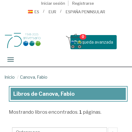
Iniciar sesión
Registrarse
ES
EUR
ESPAÑA PENINSULAR
0
Busqueda avanzada
Toggle navigation
Inicio
Canova, Fabio
Libros de Canova, Fabio
Libros
de
Mostrando
libros encontrados.
1
páginas.
Canova,
Fabio