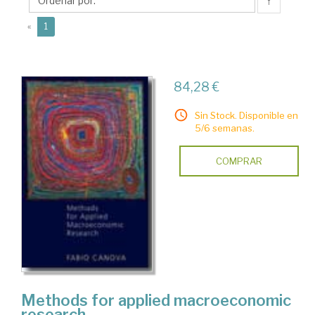
↑
(current)
«
1
84,28 €
Sin Stock. Disponible en
5/6 semanas.
COMPRAR
Methods for applied macroeconomic
research