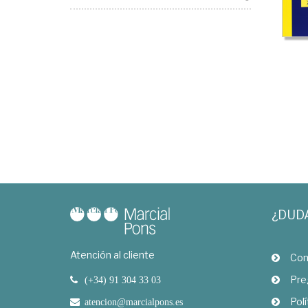
¿DUD
Atención al cliente
Com
Pre
(+34) 91 304 33 03
Polí
atencion@marcialpons.es