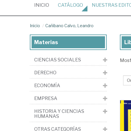
(CURRENT)
INICIO
CATÁLOGO
NUESTRAS
EDIT
Inicio
Cañibano Calvo, Leandro
Materias
Li
Lib
de
CIENCIAS SOCIALES
Mos
Ca
Cal
DERECHO
Le
ECONOMÍA
EMPRESA
HISTORIA Y CIENCIAS
HUMANAS
OTRAS CATEGORÍAS