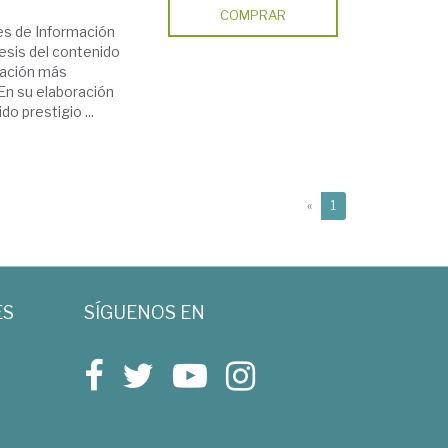
COMPRAR
es de Información
tesis del contenido
icación más
En su elaboración
o prestigio ...
(current)
«
1
ES
SÍGUENOS EN