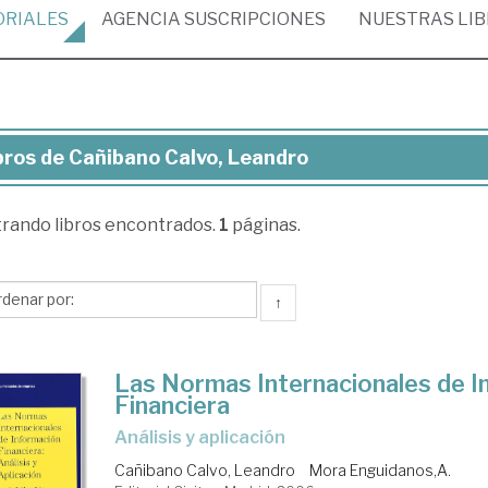
ORIALES
AGENCIA
SUSCRIPCIONES
NUESTRAS
LI
bros de Cañibano Calvo, Leandro
ros
trando
libros encontrados.
1
páginas.
ñibano
vo,
andro
↑
Las Normas Internacionales de I
Financiera
análisis y aplicación
Cañibano Calvo, Leandro
Mora Enguidanos,A.