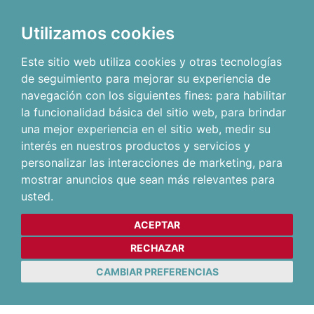
Utilizamos cookies
Este sitio web utiliza cookies y otras tecnologías
de seguimiento para mejorar su experiencia de
navegación con los siguientes fines:
para habilitar
la funcionalidad básica del sitio web
,
para brindar
una mejor experiencia en el sitio web
,
medir su
interés en nuestros productos y servicios y
personalizar las interacciones de marketing
,
para
mostrar anuncios que sean más relevantes para
usted
.
ACEPTAR
RECHAZAR
CAMBIAR PREFERENCIAS