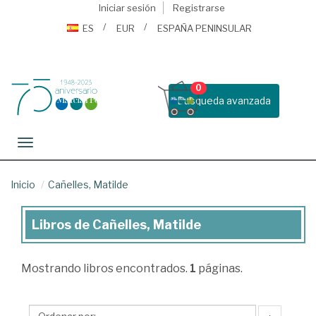
Iniciar sesión
Registrarse
ES
EUR
ESPAÑA PENINSULAR
0
Busqueda avanzada
Toggle navigation
Inicio
Cañelles, Matilde
Libros de Cañelles, Matilde
Libros
de
Mostrando
libros encontrados.
1
páginas.
Cañelles,
Matilde