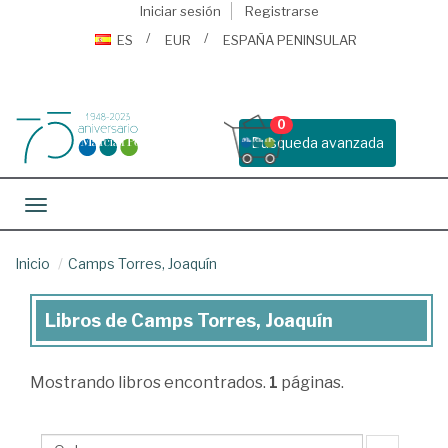
Iniciar sesión
Registrarse
ES
EUR
ESPAÑA PENINSULAR
0
Busqueda avanzada
Toggle navigation
Inicio
Camps Torres, Joaquín
Libros de Camps Torres, Joaquín
Libros
de
Mostrando
libros encontrados.
1
páginas.
Camps
Torres,