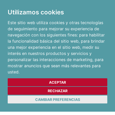
Utilizamos cookies
Este sitio web utiliza cookies y otras tecnologías
de seguimiento para mejorar su experiencia de
navegación con los siguientes fines:
para habilitar
la funcionalidad básica del sitio web
,
para brindar
una mejor experiencia en el sitio web
,
medir su
interés en nuestros productos y servicios y
personalizar las interacciones de marketing
,
para
mostrar anuncios que sean más relevantes para
usted
.
ACEPTAR
RECHAZAR
CAMBIAR PREFERENCIAS