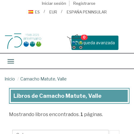
Iniciar sesión
Registrarse
ES
EUR
ESPAÑA PENINSULAR
0
Busqueda avanzada
Toggle navigation
Inicio
Camacho Matute, Valle
Libros de Camacho Matute, Valle
Libros
de
Mostrando
libros encontrados.
1
páginas.
Camacho
Matute,