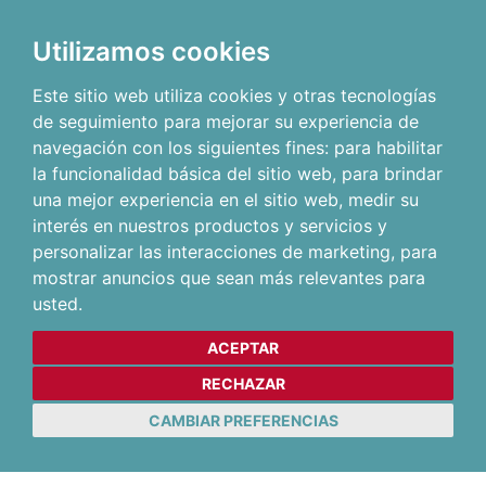
Utilizamos cookies
Este sitio web utiliza cookies y otras tecnologías
de seguimiento para mejorar su experiencia de
navegación con los siguientes fines:
para habilitar
la funcionalidad básica del sitio web
,
para brindar
una mejor experiencia en el sitio web
,
medir su
interés en nuestros productos y servicios y
personalizar las interacciones de marketing
,
para
mostrar anuncios que sean más relevantes para
usted
.
ACEPTAR
RECHAZAR
CAMBIAR PREFERENCIAS