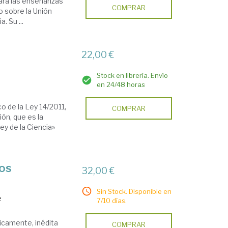
 para las enseñanzas
COMPRAR
o sobre la Unión
. Su ...
22,00 €
Stock en librería. Envío
en 24/48 horas
o de la Ley 14/2011,
COMPRAR
ión, que es la
y de la Ciencia»
tos
32,00 €
Sin Stock. Disponible en
e
7/10 días.
icamente, inédita
COMPRAR