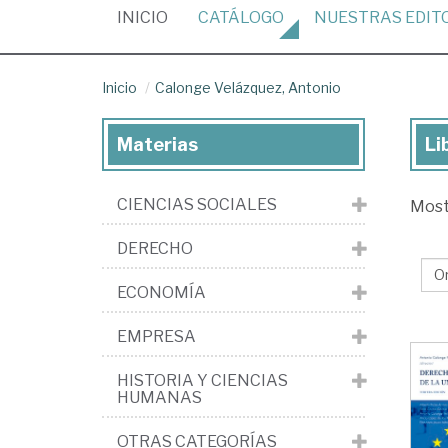
(CURRENT)
INICIO
CATÁLOGO
NUESTRAS
EDIT
Inicio
Calonge Velázquez, Antonio
Materias
Li
Lib
de
CIENCIAS SOCIALES
Mos
Ca
Vel
DERECHO
An
ECONOMÍA
EMPRESA
HISTORIA Y CIENCIAS
HUMANAS
OTRAS CATEGORÍAS