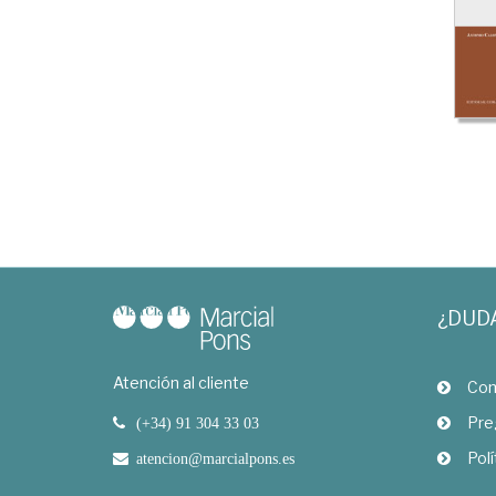
¿DUD
Atención al cliente
Com
Pre
(+34) 91 304 33 03
Polí
atencion@marcialpons.es