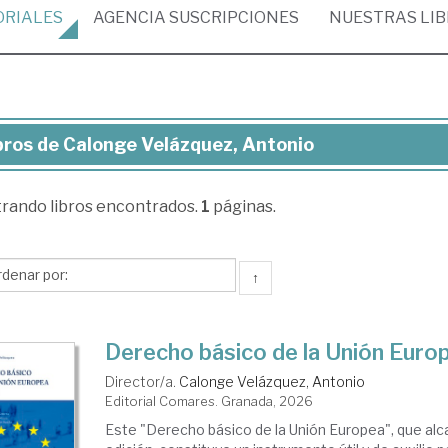
ORIALES
AGENCIA
SUSCRIPCIONES
NUESTRAS
LI
bros de Calonge Velázquez, Antonio
ros
trando
libros encontrados.
1
páginas.
longe
ázquez,
tonio
↑
Derecho básico de la Unión Euro
Director/a.
Calonge Velázquez, Antonio
Editorial Comares. Granada, 2026
Este "Derecho básico de la Unión Europea", que alc