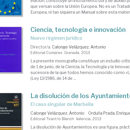
edición, constituye un instrumento útil y de auxilio
que versan sobre la Unión Europea. No es un Tratad
Europea, ni tan siquiera un Manual sobre esta materia
Ciencia, tecnología e innovación
nuevo régimen jurídico
Director/a.
Calonge Velázquez, Antonio
Editorial Comares. Granada, 2013
La presente monografía constituye un estudio crític
de 1 de junio, de la Ciencia, la Tecnología y la Innovac
sucesora de la que todos hemos conocido como «Le
(Ley 13/1986, de 14 de ...
La disolución de los Ayuntamien
el caso singular de Marbella
Calonge Velázquez, Antonio
Orduña Prada, Enriqu
Editorial Tirant lo Blanch. Valencia, 2013
La disolución de Ayuntamientos es una figura, práct