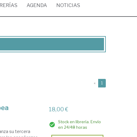
BRERÍAS
AGENDA
NOTICIAS
(current)
«
1
pea
18,00 €
Stock en librería. Envío
en 24/48 horas
anza su tercera