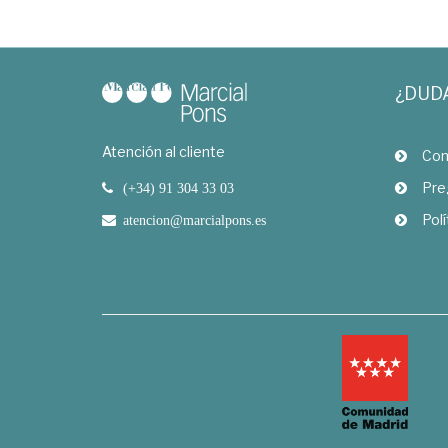
¿DUD
Atención al cliente
Com
Pre
(+34) 91 304 33 03
Polí
atencion@marcialpons.es