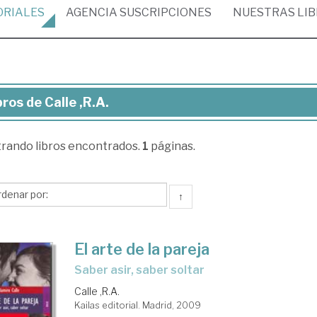
ORIALES
AGENCIA
SUSCRIPCIONES
NUESTRAS
LI
bros de Calle ,R.A.
ros
trando
libros encontrados.
1
páginas.
le
A.
↑
El arte de la pareja
saber asir, saber soltar
Calle ,R.A.
Kailas editorial. Madrid, 2009