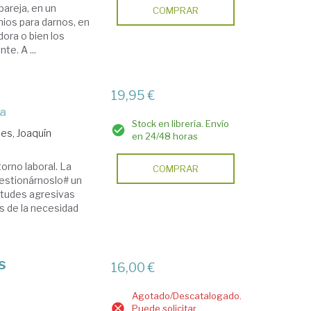
pareja, en un
COMPRAR
ios para darnos, en
ora o bien los
te. A ...
19,95 €
na
Stock en librería. Envío
s, Joaquín
en 24/48 horas
orno laboral. La
COMPRAR
uestionárnoslo# un
itudes agresivas
s de la necesidad
s
16,00 €
Agotado/Descatalogado.
Puede solicitar