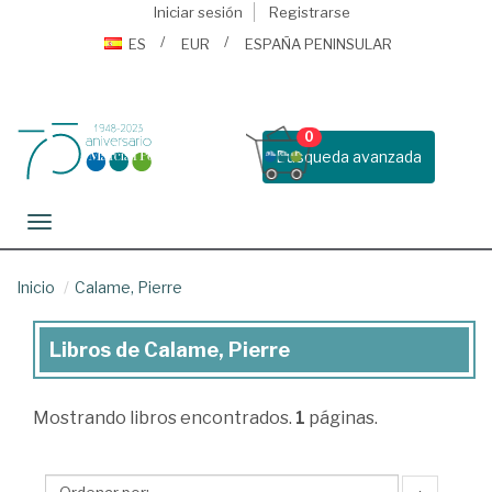
Iniciar sesión
Registrarse
ES
EUR
ESPAÑA PENINSULAR
0
Busqueda avanzada
Toggle navigation
Inicio
Calame, Pierre
Libros de Calame, Pierre
Libros
de
Mostrando
libros encontrados.
1
páginas.
Calame,
Pierre