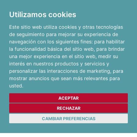
Utilizamos cookies
Este sitio web utiliza cookies y otras tecnologías
de seguimiento para mejorar su experiencia de
navegación con los siguientes fines:
para habilitar
la funcionalidad básica del sitio web
,
para brindar
una mejor experiencia en el sitio web
,
medir su
interés en nuestros productos y servicios y
personalizar las interacciones de marketing
,
para
mostrar anuncios que sean más relevantes para
usted
.
ACEPTAR
RECHAZAR
CAMBIAR PREFERENCIAS