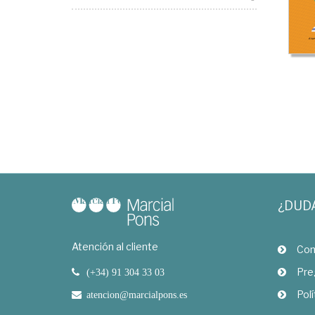
¿DUD
Atención al cliente
Com
Pre
(+34) 91 304 33 03
Polí
atencion@marcialpons.es