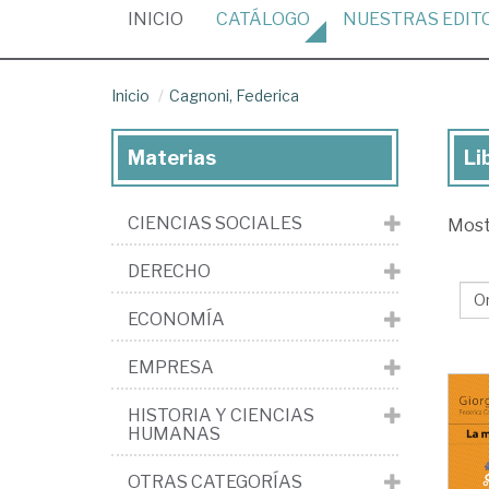
(CURRENT)
INICIO
CATÁLOGO
NUESTRAS
EDIT
Inicio
Cagnoni, Federica
Materias
Li
Lib
de
CIENCIAS SOCIALES
Mos
Cag
Fed
DERECHO
ECONOMÍA
EMPRESA
HISTORIA Y CIENCIAS
HUMANAS
OTRAS CATEGORÍAS