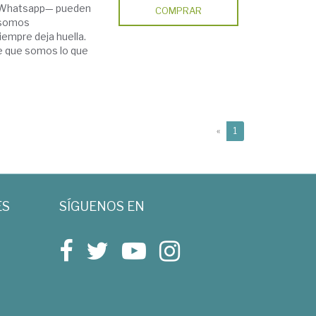
e Whatsapp— pueden
COMPRAR
e somos
iempre deja huella.
e que somos lo que
(current)
«
1
ES
SÍGUENOS EN