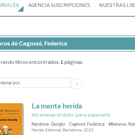
ORIALES
AGENCIA
SUSCRIPCIONES
NUESTRAS
LI
bros de Cagnoni, Federica
ros
trando
libros encontrados.
1
páginas.
noni,
erica
↑
La mente herida
atravesar el dolor para superarlo
Nardone, Giorgio
Cagnoni, Federica
Milanese, Ro
Herder Editorial. Barcelona, 2023