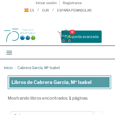
Iniciar sesión
Registrarse
ES
EUR
ESPAÑA PENINSULAR
0
Busqueda avanzada
Toggle navigation
Inicio
Cabrera García, Mª Isabel
Libros de Cabrera García, Mª Isabel
Libros
de
Mostrando
libros encontrados.
1
páginas.
Cabrera
García,