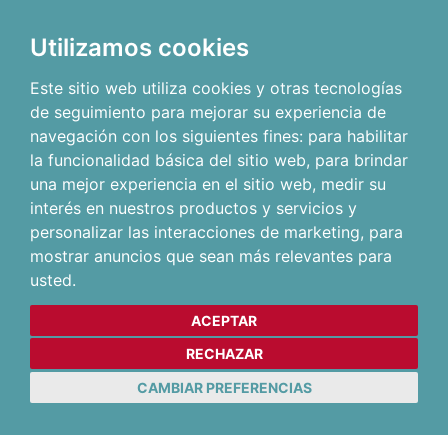
Utilizamos cookies
Este sitio web utiliza cookies y otras tecnologías
de seguimiento para mejorar su experiencia de
navegación con los siguientes fines:
para habilitar
la funcionalidad básica del sitio web
,
para brindar
una mejor experiencia en el sitio web
,
medir su
interés en nuestros productos y servicios y
personalizar las interacciones de marketing
,
para
mostrar anuncios que sean más relevantes para
usted
.
ACEPTAR
RECHAZAR
CAMBIAR PREFERENCIAS