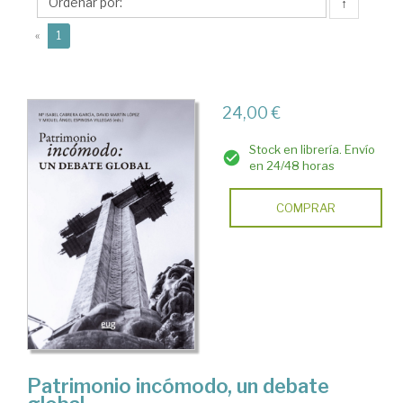
Mª
↑
Isabel
(current)
«
1
24,00 €
Stock en librería. Envío
en 24/48 horas
COMPRAR
Patrimonio incómodo, un debate