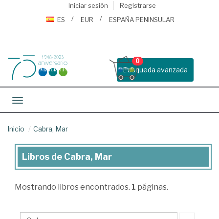
Iniciar sesión
Registrarse
ES
EUR
ESPAÑA PENINSULAR
0
Busqueda avanzada
Toggle navigation
Inicio
Cabra, Mar
Libros de Cabra, Mar
Libros
de
Mostrando
libros encontrados.
1
páginas.
Cabra,
Mar