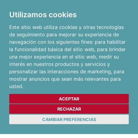
Utilizamos cookies
Este sitio web utiliza cookies y otras tecnologías
de seguimiento para mejorar su experiencia de
navegación con los siguientes fines:
para habilitar
la funcionalidad básica del sitio web
,
para brindar
una mejor experiencia en el sitio web
,
medir su
interés en nuestros productos y servicios y
personalizar las interacciones de marketing
,
para
mostrar anuncios que sean más relevantes para
usted
.
ACEPTAR
RECHAZAR
CAMBIAR PREFERENCIAS