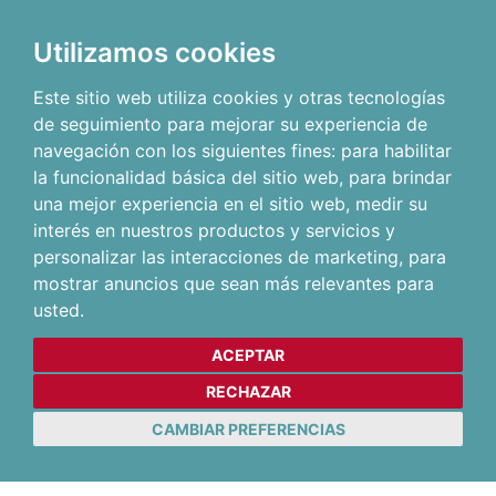
Utilizamos cookies
Este sitio web utiliza cookies y otras tecnologías
de seguimiento para mejorar su experiencia de
navegación con los siguientes fines:
para habilitar
la funcionalidad básica del sitio web
,
para brindar
una mejor experiencia en el sitio web
,
medir su
interés en nuestros productos y servicios y
personalizar las interacciones de marketing
,
para
mostrar anuncios que sean más relevantes para
usted
.
ACEPTAR
RECHAZAR
CAMBIAR PREFERENCIAS