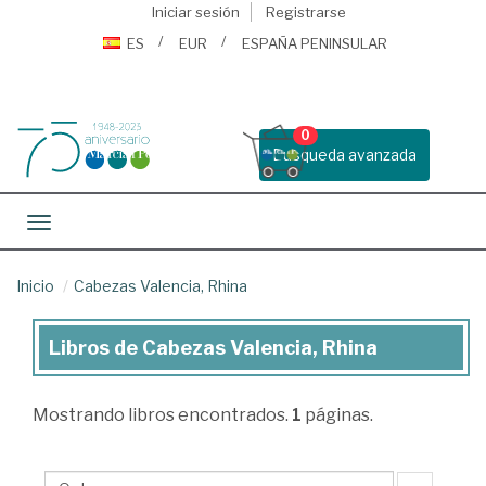
Iniciar sesión
Registrarse
ES
EUR
ESPAÑA PENINSULAR
0
Busqueda avanzada
Toggle navigation
Inicio
Cabezas Valencia, Rhina
Libros de Cabezas Valencia, Rhina
Libros
de
Mostrando
libros encontrados.
1
páginas.
Cabezas
Valencia,