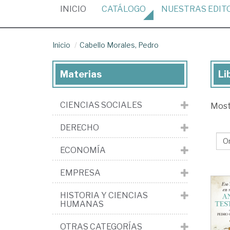
(CURRENT)
INICIO
CATÁLOGO
NUESTRAS
EDIT
Inicio
Cabello Morales, Pedro
Materias
Li
Lib
de
CIENCIAS SOCIALES
Mos
Cab
Mor
DERECHO
Pe
ECONOMÍA
EMPRESA
HISTORIA Y CIENCIAS
HUMANAS
OTRAS CATEGORÍAS