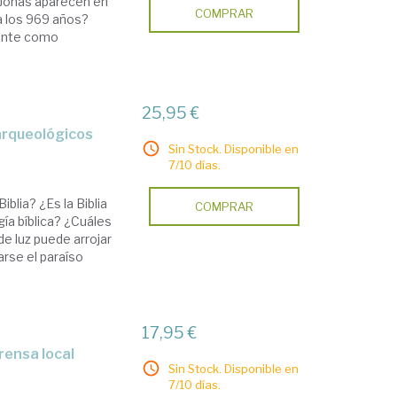
e Jonás aparecen en
COMPRAR
a los 969 años?
iente como
25,95 €
s arqueológicos
Sin Stock. Disponible en
7/10 días.
blia? ¿Es la Biblia
COMPRAR
gía bíblica? ¿Cuáles
e luz puede arrojar
arse el paraíso
17,95 €
Sin Stock. Disponible en
7/10 días.