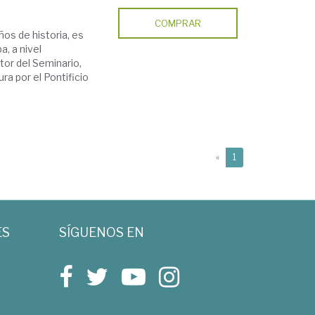
COMPRAR
ños de historia, es
, a nivel
ctor del Seminario,
ra por el Pontificio
(current)
«
1
ES
SÍGUENOS EN