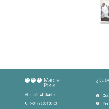
¿DUD
Atención al cliente
Com
Pre
(+34) 91 304 33 03