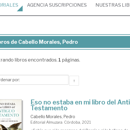
ORIALES
AGENCIA
SUSCRIPCIONES
NUESTRAS
LI
bros de Cabello Morales, Pedro
ros
trando
libros encontrados.
1
páginas.
ello
ales,
dro
↑
Eso no estaba en mi libro del Ant
Testamento
Cabello Morales, Pedro
Editorial Almuzara. Córdoba, 2021