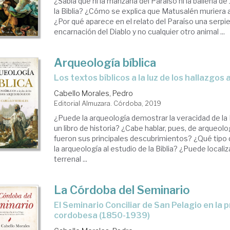
¿Sabía que ni la manzana del Paraíso ni la ballena d
la Biblia? ¿Cómo se explica que Matusalén muriera 
¿Por qué aparece en el relato del Paraíso una serp
encarnación del Diablo y no cualquier otro animal ...
Arqueología bíblica
los textos bíblicos a la luz de los hallazgo
Cabello Morales, Pedro
Editorial Almuzara. Córdoba, 2019
¿Puede la arqueología demostrar la veracidad de la Bi
un libro de historia? ¿Cabe hablar, pues, de arqueolo
fueron sus principales descubrimientos? ¿Qué tipo d
la arqueología al estudio de la Biblia? ¿Puede localiz
terrenal ...
La Córdoba del Seminario
el Seminario Conciliar de San Pelagio en la prensa local
cordobesa (1850-1939)