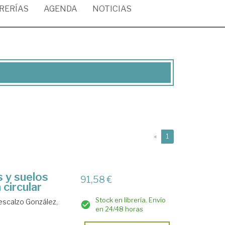
BRERÍAS
AGENDA
NOTICIAS
(current)
«
1
s y suelos
91,58 €
circular
Stock en librería. Envío
escalzo González,
en 24/48 horas