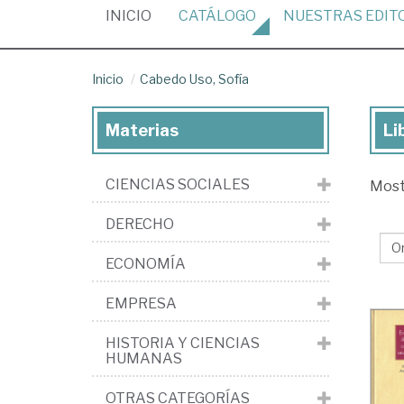
(CURRENT)
INICIO
CATÁLOGO
NUESTRAS
EDIT
Inicio
Cabedo Uso, Sofía
Materias
Li
Lib
de
CIENCIAS SOCIALES
Mos
Ca
Uso
DERECHO
Sof
ECONOMÍA
EMPRESA
HISTORIA Y CIENCIAS
HUMANAS
OTRAS CATEGORÍAS