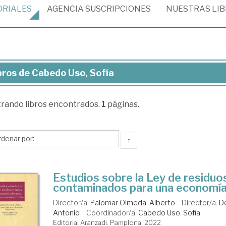
ORIALES
AGENCIA
SUSCRIPCIONES
NUESTRAS
LI
bros de Cabedo Uso, Sofía
ros
trando
libros encontrados.
1
páginas.
bedo
,
ía
↑
Estudios sobre la Ley de residuo
contaminados para una economía 
Director/a.
Palomar Olmeda, Alberto
Director/a.
D
Antonio
Coordinador/a.
Cabedo Uso, Sofía
Editorial Aranzadi. Pamplona, 2022