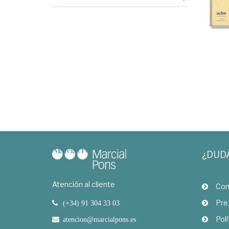
¿DUD
Atención al cliente
Com
Pre
(+34) 91 304 33 03
Polí
atencion@marcialpons.es