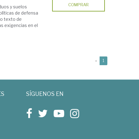
COMPRAR
iduos y suelos
olíticas de defensa
vo texto de
as exigencias en el
(current)
«
1
ES
SÍGUENOS EN