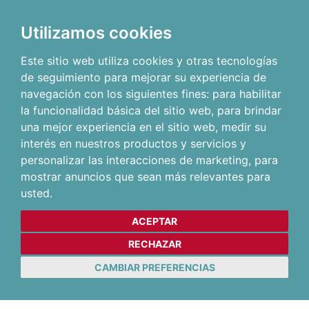
Utilizamos cookies
Este sitio web utiliza cookies y otras tecnologías
de seguimiento para mejorar su experiencia de
navegación con los siguientes fines:
para habilitar
la funcionalidad básica del sitio web
,
para brindar
una mejor experiencia en el sitio web
,
medir su
interés en nuestros productos y servicios y
personalizar las interacciones de marketing
,
para
mostrar anuncios que sean más relevantes para
usted
.
ACEPTAR
RECHAZAR
CAMBIAR PREFERENCIAS