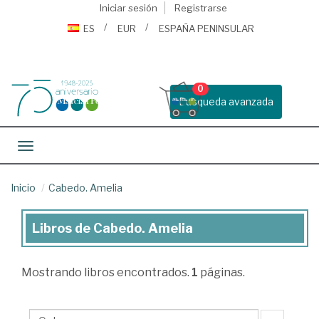
Iniciar sesión
Registrarse
ES
EUR
ESPAÑA PENINSULAR
0
Busqueda avanzada
Toggle navigation
Inicio
Cabedo. Amelia
Libros de Cabedo. Amelia
Libros
de
Mostrando
libros encontrados.
1
páginas.
Cabedo.
Amelia