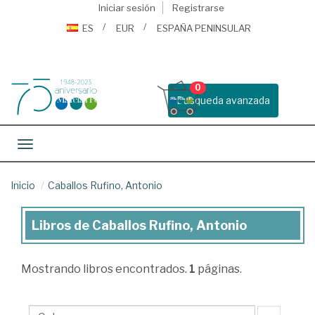
Iniciar sesión
Registrarse
ES
EUR
ESPAÑA PENINSULAR
0
Busqueda avanzada
Toggle navigation
Inicio
Caballos Rufino, Antonio
Libros de Caballos Rufino, Antonio
Libros
de
Mostrando
libros encontrados.
1
páginas.
Caballos
Rufino,