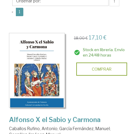
Antonio
↑
(current)
«
1
17,10 €
18,00 €
Stock en librería. Envío
en 24/48 horas
COMPRAR
Alfonso X el Sabio y Carmona
Caballos Rufino, Antonio
;
García Fernández, Manuel
;