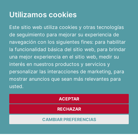
Utilizamos cookies
Este sitio web utiliza cookies y otras tecnologías
de seguimiento para mejorar su experiencia de
navegación con los siguientes fines:
para habilitar
la funcionalidad básica del sitio web
,
para brindar
una mejor experiencia en el sitio web
,
medir su
interés en nuestros productos y servicios y
personalizar las interacciones de marketing
,
para
mostrar anuncios que sean más relevantes para
usted
.
ACEPTAR
RECHAZAR
CAMBIAR PREFERENCIAS