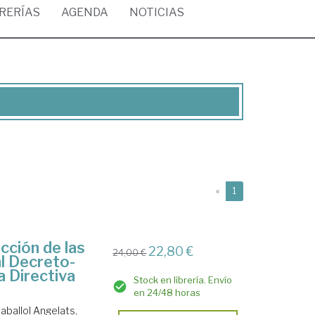
BRERÍAS
AGENDA
NOTICIAS
(current)
«
1
cción de las
22,80 €
24,00 €
al Decreto-
a Directiva
Stock en librería. Envío
en 24/48 horas
aballol Angelats,