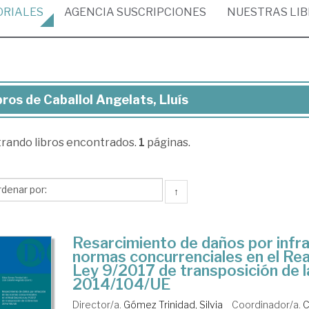
ORIALES
AGENCIA
SUSCRIPCIONES
NUESTRAS
LI
bros de Caballol Angelats, Lluís
ros
trando
libros encontrados.
1
páginas.
allol
elats,
ís
↑
Resarcimiento de daños por infra
normas concurrenciales en el Re
Ley 9/2017 de transposición de l
2014/104/UE
Director/a.
Gómez Trinidad, Silvia
Coordinador/a.
C