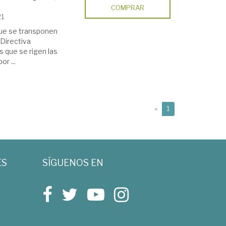
COMPRAR
21
que se transponen
 Directiva
 que se rigen las
r ...
(current)
«
1
ES
SÍGUENOS EN