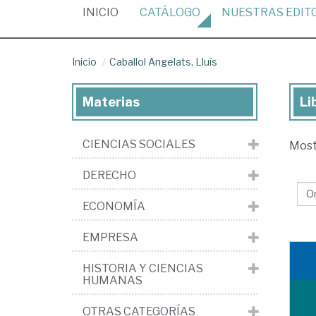
(CURRENT)
INICIO
CATÁLOGO
NUESTRAS
EDIT
Inicio
Caballol Angelats, Lluís
Materias
Li
Lib
de
CIENCIAS SOCIALES
Mos
Cab
Ang
DERECHO
Llu
ECONOMÍA
EMPRESA
HISTORIA Y CIENCIAS
HUMANAS
OTRAS CATEGORÍAS