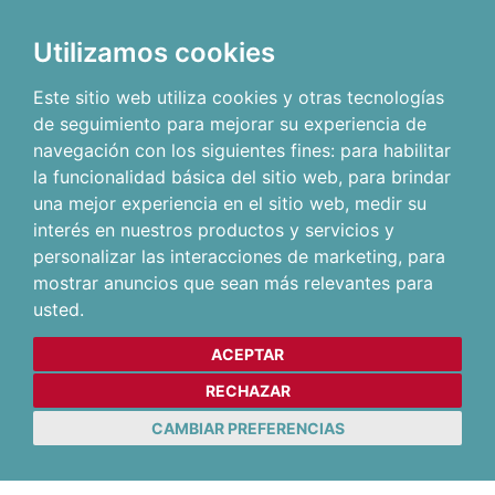
Utilizamos cookies
Este sitio web utiliza cookies y otras tecnologías
de seguimiento para mejorar su experiencia de
navegación con los siguientes fines:
para habilitar
la funcionalidad básica del sitio web
,
para brindar
una mejor experiencia en el sitio web
,
medir su
interés en nuestros productos y servicios y
personalizar las interacciones de marketing
,
para
mostrar anuncios que sean más relevantes para
usted
.
ACEPTAR
RECHAZAR
CAMBIAR PREFERENCIAS