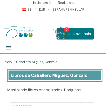
Iniciar sesión
Registrarse
ES
EUR
ESPAÑA PENINSULAR
0
Busqueda avanzada
Toggle navigation
Inicio
Caballero Miguez, Gonzalo
Libros de Caballero Miguez, Gonzalo
Libros
de
Mostrando
libros encontrados.
1
páginas.
Caballero
Miguez,