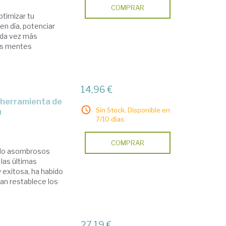
COMPRAR
ptimizar tu
n día, potenciar
ada vez más
ras mentes
14,96 €
Sin Stock. Disponible en
a
7/10 días.
COMPRAR
ido asombrosos
las últimas
 exitosa, ha habido
an restablece los
27,19 €