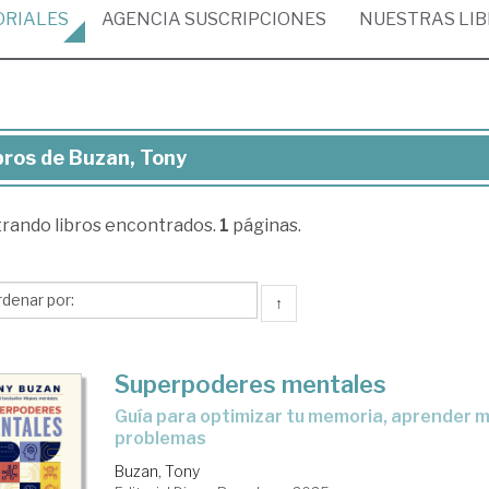
ORIALES
AGENCIA
SUSCRIPCIONES
NUESTRAS
LI
bros de Buzan, Tony
ros
trando
libros encontrados.
1
páginas.
zan,
ny
↑
Superpoderes mentales
Guía para optimizar tu memoria, aprender mejor y resolver
problemas
Buzan, Tony