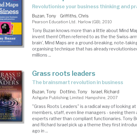
revolutionise your business thinking and p
Buzan, Tony
Griffiths, Chris
Pearson Education Ltd.. Harlow (GB), 2010
Tony Buzan knows more than a little about Mind Maps 
invent them! Often referred to as the the Swiss-arm
brain', Mind Maps are a ground-breaking, note-takin
organising technique that has already revolutionise
millions ...
Grass roots leaders
the brainsmart revolution in business
Buzan, Tony
Dottino, Tony
Israel, Richard
Ashgate Publishing Limited. Hampshire, 2007
"Grass Roots Leaders" is a radical way of looking 
members, staff, even line managers - seeing them 
experts rather than compliant functionaries. Tony 
and Richard Israel pick up a theme they first introd
ago in ...