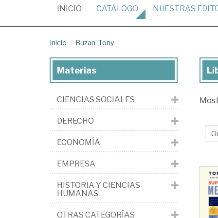
(CURRENT)
INICIO
CATÁLOGO
NUESTRAS
EDIT
Inicio
Buzan, Tony
Materias
Li
Lib
de
CIENCIAS SOCIALES
Mos
Bu
To
DERECHO
ECONOMÍA
EMPRESA
HISTORIA Y CIENCIAS
HUMANAS
OTRAS CATEGORÍAS