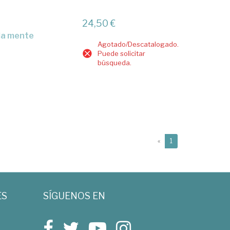
24,50 €
 la mente
Agotado/Descatalogado.
Puede solicitar
búsqueda.
(current)
«
1
ES
SÍGUENOS EN