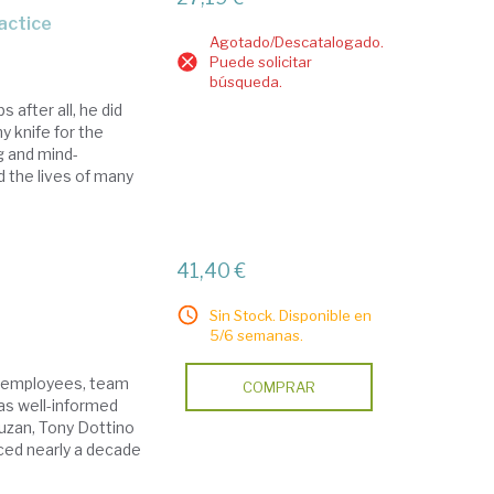
ractice
Agotado/Descatalogado.
Puede solicitar
búsqueda.
after all, he did
y knife for the
g and mind-
d the lives of many
41,40 €
Sin Stock. Disponible en
5/6 semanas.
at employees, team
COMPRAR
as well-informed
Buzan, Tony Dottino
uced nearly a decade