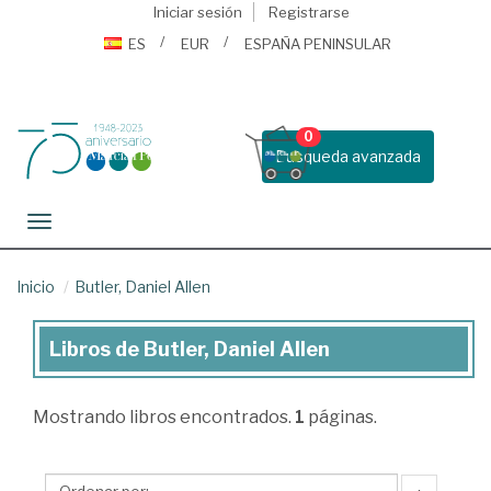
Iniciar sesión
Registrarse
ES
EUR
ESPAÑA PENINSULAR
0
Busqueda avanzada
Toggle navigation
Inicio
Butler, Daniel Allen
Libros de Butler, Daniel Allen
Libros
de
Mostrando
libros encontrados.
1
páginas.
Butler,
Daniel