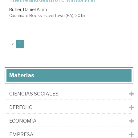
the life and death of Erwin Rommel
Butler, Daniel Allen
Casemate Books. Havertown (PA), 2015
(current)
«
1
Materias
CIENCIAS SOCIALES
DERECHO
ECONOMÍA
EMPRESA