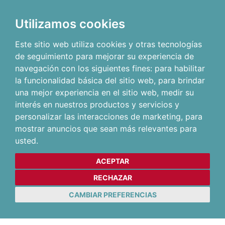
Utilizamos cookies
Este sitio web utiliza cookies y otras tecnologías
de seguimiento para mejorar su experiencia de
navegación con los siguientes fines:
para habilitar
la funcionalidad básica del sitio web
,
para brindar
una mejor experiencia en el sitio web
,
medir su
interés en nuestros productos y servicios y
personalizar las interacciones de marketing
,
para
mostrar anuncios que sean más relevantes para
usted
.
ACEPTAR
RECHAZAR
CAMBIAR PREFERENCIAS