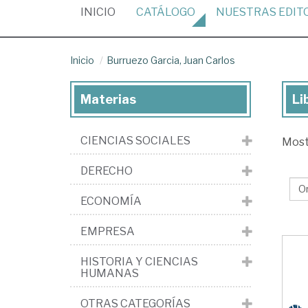
(CURRENT)
INICIO
CATÁLOGO
NUESTRAS
EDIT
Inicio
Burruezo Garcia, Juan Carlos
Materias
Li
Lib
de
CIENCIAS SOCIALES
Mos
Bu
Gar
DERECHO
Ju
ECONOMÍA
Car
EMPRESA
HISTORIA Y CIENCIAS
HUMANAS
OTRAS CATEGORÍAS