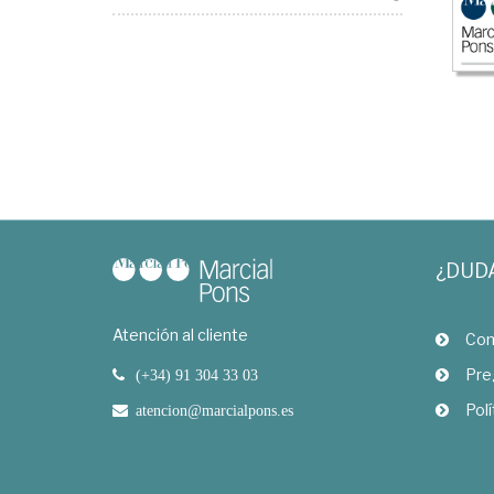
¿DUD
Atención al cliente
Com
Pre
(+34) 91 304 33 03
Polí
atencion@marcialpons.es