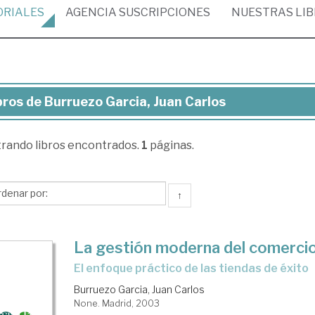
ORIALES
AGENCIA
SUSCRIPCIONES
NUESTRAS
LI
bros de Burruezo Garcia, Juan Carlos
ros
trando
libros encontrados.
1
páginas.
rruezo
cia,
an
↑
los
La gestión moderna del comercio
el enfoque práctico de las tiendas de éxito
Burruezo Garcia, Juan Carlos
None. Madrid, 2003