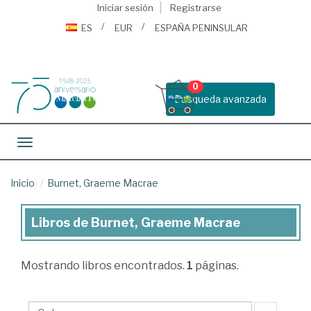
Iniciar sesión
Registrarse
ES
EUR
ESPAÑA PENINSULAR
0
Busqueda avanzada
Toggle navigation
Inicio
Burnet, Graeme Macrae
Libros de Burnet, Graeme Macrae
Libros
de
Mostrando
libros encontrados.
1
páginas.
Burnet,
Graeme