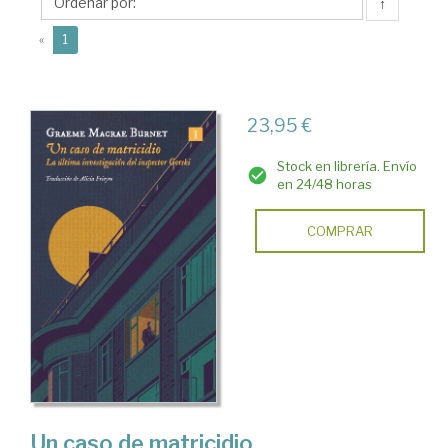
Macrae
↑
(current)
«
1
23,95 €
Stock en librería. Envío
en 24/48 horas
COMPRAR
Un caso de matricidio