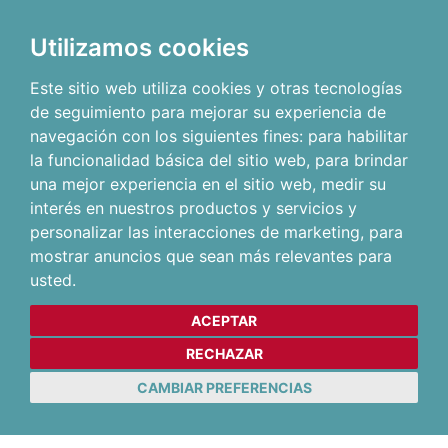
Utilizamos cookies
Este sitio web utiliza cookies y otras tecnologías
de seguimiento para mejorar su experiencia de
navegación con los siguientes fines:
para habilitar
la funcionalidad básica del sitio web
,
para brindar
una mejor experiencia en el sitio web
,
medir su
interés en nuestros productos y servicios y
personalizar las interacciones de marketing
,
para
mostrar anuncios que sean más relevantes para
usted
.
ACEPTAR
RECHAZAR
CAMBIAR PREFERENCIAS