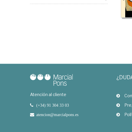
¿DUD
Atención al cliente
Com
Pre
(+34) 91 304 33 03
Polí
atencion@marcialpons.es