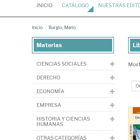
(CURRENT)
INICIO
CATÁLOGO
NUESTRAS
EDIT
Inicio
Burgio, Mario
Materias
Li
Lib
de
CIENCIAS SOCIALES
Mos
Bur
Ma
DERECHO
ECONOMÍA
EMPRESA
HISTORIA Y CIENCIAS
HUMANAS
OTRAS CATEGORÍAS