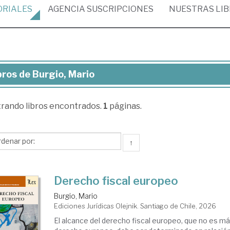
ORIALES
AGENCIA
SUSCRIPCIONES
NUESTRAS
LI
bros de Burgio, Mario
ros
trando
libros encontrados.
1
páginas.
gio,
rio
↑
Derecho fiscal europeo
Burgio, Mario
Ediciones Jurídicas Olejnik. Santiago de Chile, 2026
El alcance del derecho fiscal europeo, que no es má