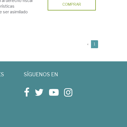
al derecho fiscal
COMPRAR
erísticas
e ser asimilado
(current)
«
1
ES
SÍGUENOS EN