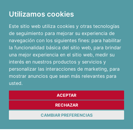
Utilizamos cookies
Este sitio web utiliza cookies y otras tecnologías
de seguimiento para mejorar su experiencia de
navegación con los siguientes fines:
para habilitar
la funcionalidad básica del sitio web
,
para brindar
una mejor experiencia en el sitio web
,
medir su
interés en nuestros productos y servicios y
personalizar las interacciones de marketing
,
para
mostrar anuncios que sean más relevantes para
usted
.
ACEPTAR
RECHAZAR
CAMBIAR PREFERENCIAS