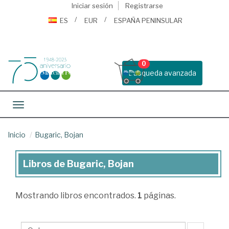
Iniciar sesión
Registrarse
ES
EUR
ESPAÑA PENINSULAR
0
Busqueda avanzada
Toggle navigation
Inicio
Bugaric, Bojan
Libros de Bugaric, Bojan
Libros
de
Mostrando
libros encontrados.
1
páginas.
Bugaric,
Bojan