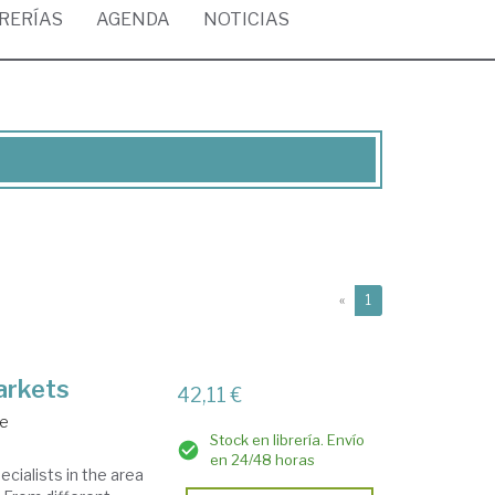
BRERÍAS
AGENDA
NOTICIAS
(current)
«
1
markets
42,11 €
te
Stock en librería. Envío
en 24/48 horas
ecialists in the area