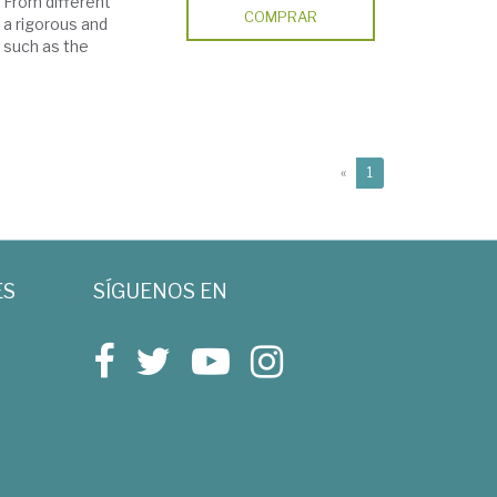
. From different
COMPRAR
 a rigorous and
 such as the
(current)
«
1
ES
SÍGUENOS EN