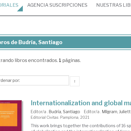
ORIALES
AGENCIA
SUSCRIPCIONES
NUESTRAS
LI
bros de Budría, Santiago
ros
trando
libros encontrados.
1
páginas.
ría,
ntiago
↑
Internationalization and global 
Editor/a .
Budría, Santiago
Editor/a .
Milgram, Juliet
Editorial Civitas. Pamplona, 2021
This work brings together the contributions of 16 sp