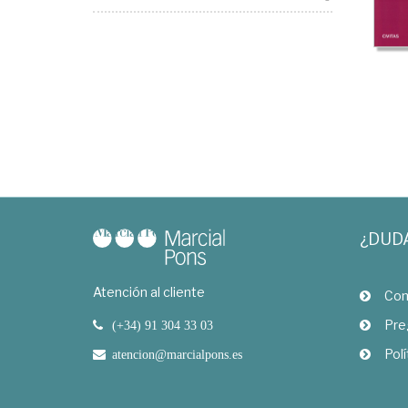
¿DUD
Atención al cliente
Com
Pre
(+34) 91 304 33 03
Polí
atencion@marcialpons.es