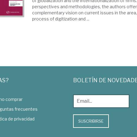
of globalization and the internationalization of firms
perspectives and methodologies, the authors offer
complementary vision on current issues in the area,
process of digitization and ...
AS?
BOLETÍN DE NOVEDAD
o comprar
guntas frecuentes
tica de privacidad
SUSCRIBIRSE