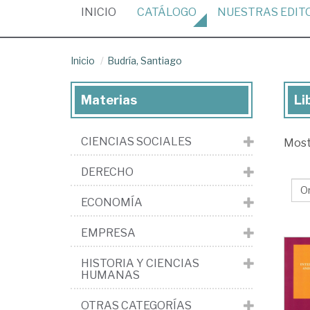
(CURRENT)
INICIO
CATÁLOGO
NUESTRAS
EDIT
Inicio
Budría, Santiago
Materias
Li
Lib
de
CIENCIAS SOCIALES
Mos
Bud
Sa
DERECHO
ECONOMÍA
EMPRESA
HISTORIA Y CIENCIAS
HUMANAS
OTRAS CATEGORÍAS