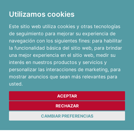
Utilizamos cookies
Este sitio web utiliza cookies y otras tecnologías
de seguimiento para mejorar su experiencia de
navegación con los siguientes fines:
para habilitar
la funcionalidad básica del sitio web
,
para brindar
una mejor experiencia en el sitio web
,
medir su
interés en nuestros productos y servicios y
personalizar las interacciones de marketing
,
para
mostrar anuncios que sean más relevantes para
usted
.
ACEPTAR
RECHAZAR
CAMBIAR PREFERENCIAS