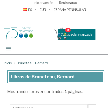
Iniciar sesión
Registrarse
ES
EUR
ESPAÑA PENINSULAR
0
Busqueda avanzada
Toggle navigation
Inicio
Bruneteau, Bernard
Libros de Bruneteau, Bernard
Libros
de
Mostrando
libros encontrados.
1
páginas.
Bruneteau,
Bernard