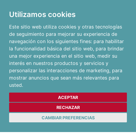
Utilizamos cookies
Este sitio web utiliza cookies y otras tecnologías
de seguimiento para mejorar su experiencia de
navegación con los siguientes fines:
para habilitar
la funcionalidad básica del sitio web
,
para brindar
una mejor experiencia en el sitio web
,
medir su
interés en nuestros productos y servicios y
personalizar las interacciones de marketing
,
para
mostrar anuncios que sean más relevantes para
usted
.
ACEPTAR
RECHAZAR
CAMBIAR PREFERENCIAS