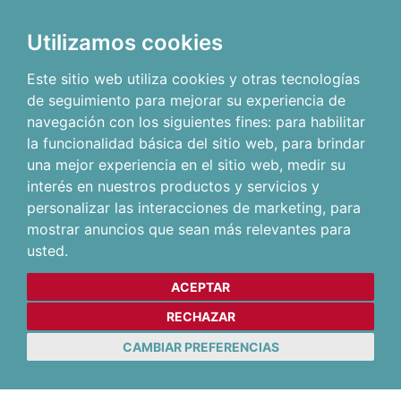
Utilizamos cookies
Este sitio web utiliza cookies y otras tecnologías
de seguimiento para mejorar su experiencia de
navegación con los siguientes fines:
para habilitar
la funcionalidad básica del sitio web
,
para brindar
una mejor experiencia en el sitio web
,
medir su
interés en nuestros productos y servicios y
personalizar las interacciones de marketing
,
para
mostrar anuncios que sean más relevantes para
usted
.
ACEPTAR
RECHAZAR
CAMBIAR PREFERENCIAS