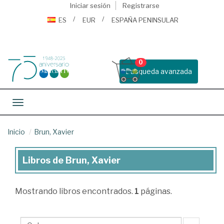
Iniciar sesión
Registrarse
ES
EUR
ESPAÑA PENINSULAR
0
Busqueda avanzada
Toggle navigation
Inicio
Brun, Xavier
Libros de Brun, Xavier
Libros
de
Mostrando
libros encontrados.
1
páginas.
Brun,
Xavier