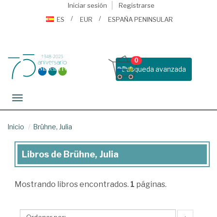
Iniciar sesión
Registrarse
ES
EUR
ESPAÑA PENINSULAR
0
Busqueda avanzada
Toggle navigation
Inicio
Brühne, Julia
Libros de Brühne, Julia
Libros
de
Mostrando
libros encontrados.
1
páginas.
Brühne,
Julia