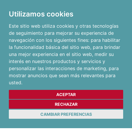
Utilizamos cookies
Este sitio web utiliza cookies y otras tecnologías
de seguimiento para mejorar su experiencia de
navegación con los siguientes fines:
para habilitar
la funcionalidad básica del sitio web
,
para brindar
una mejor experiencia en el sitio web
,
medir su
interés en nuestros productos y servicios y
personalizar las interacciones de marketing
,
para
mostrar anuncios que sean más relevantes para
usted
.
ACEPTAR
RECHAZAR
CAMBIAR PREFERENCIAS