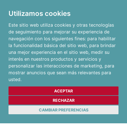
Utilizamos cookies
Este sitio web utiliza cookies y otras tecnologías
de seguimiento para mejorar su experiencia de
navegación con los siguientes fines:
para habilitar
la funcionalidad básica del sitio web
,
para brindar
una mejor experiencia en el sitio web
,
medir su
interés en nuestros productos y servicios y
personalizar las interacciones de marketing
,
para
mostrar anuncios que sean más relevantes para
usted
.
ACEPTAR
RECHAZAR
CAMBIAR PREFERENCIAS