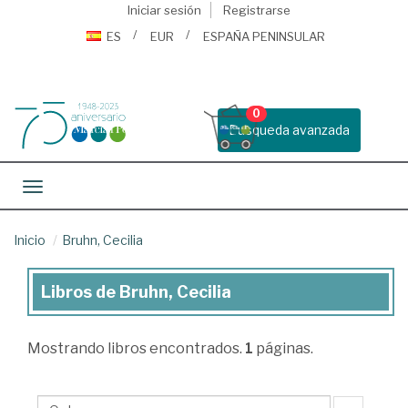
Iniciar sesión
Registrarse
ES
EUR
ESPAÑA PENINSULAR
0
Busqueda avanzada
Toggle navigation
Inicio
Bruhn, Cecilia
Libros de Bruhn, Cecilia
Libros
de
Mostrando
libros encontrados.
1
páginas.
Bruhn,
Cecilia