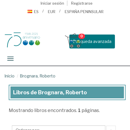
Iniciar sesión
Registrarse
ES
EUR
ESPAÑA PENINSULAR
0
Busqueda avanzada
Toggle navigation
Inicio
Brognara, Roberto
Libros de Brognara, Roberto
Libros
de
Mostrando
libros encontrados.
1
páginas.
Brognara,
Roberto