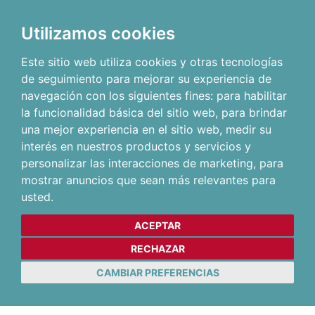
Utilizamos cookies
Este sitio web utiliza cookies y otras tecnologías
de seguimiento para mejorar su experiencia de
navegación con los siguientes fines:
para habilitar
la funcionalidad básica del sitio web
,
para brindar
una mejor experiencia en el sitio web
,
medir su
interés en nuestros productos y servicios y
personalizar las interacciones de marketing
,
para
mostrar anuncios que sean más relevantes para
usted
.
ACEPTAR
RECHAZAR
CAMBIAR PREFERENCIAS