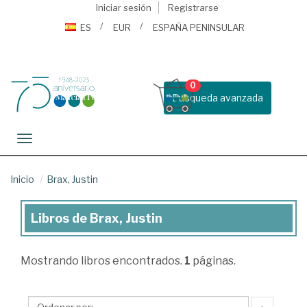
Iniciar sesión
Registrarse
ES
EUR
ESPAÑA PENINSULAR
0
Busqueda avanzada
Toggle navigation
Inicio
Brax, Justin
Libros de Brax, Justin
Libros
de
Mostrando
libros encontrados.
1
páginas.
Brax,
Justin