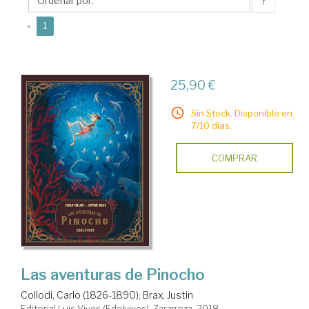
↑
(current)
«
1
25,90 €
Sin Stock. Disponible en
7/10 días.
COMPRAR
Las aventuras de Pinocho
Collodi, Carlo (1826-1890)
;
Brax, Justin
Editorial Luis Vives (Edelvives). Zaragoza, 2018