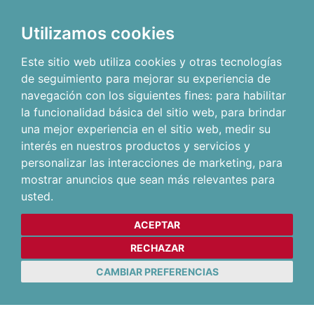
Utilizamos cookies
Este sitio web utiliza cookies y otras tecnologías
de seguimiento para mejorar su experiencia de
navegación con los siguientes fines:
para habilitar
la funcionalidad básica del sitio web
,
para brindar
una mejor experiencia en el sitio web
,
medir su
interés en nuestros productos y servicios y
personalizar las interacciones de marketing
,
para
mostrar anuncios que sean más relevantes para
usted
.
ACEPTAR
RECHAZAR
CAMBIAR PREFERENCIAS