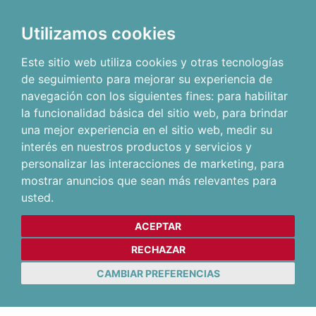
Utilizamos cookies
Este sitio web utiliza cookies y otras tecnologías
de seguimiento para mejorar su experiencia de
navegación con los siguientes fines:
para habilitar
la funcionalidad básica del sitio web
,
para brindar
una mejor experiencia en el sitio web
,
medir su
interés en nuestros productos y servicios y
personalizar las interacciones de marketing
,
para
mostrar anuncios que sean más relevantes para
usted
.
ACEPTAR
RECHAZAR
CAMBIAR PREFERENCIAS