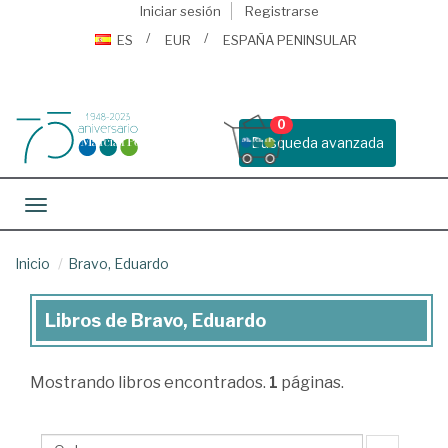
Iniciar sesión
Registrarse
ES
EUR
ESPAÑA PENINSULAR
0
Busqueda avanzada
Toggle navigation
Inicio
Bravo, Eduardo
Libros de Bravo, Eduardo
Libros
de
Mostrando
libros encontrados.
1
páginas.
Bravo,
Eduardo